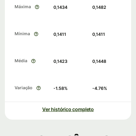
Máxima
0,1434
0,1482
Mínima
0,1411
0,1411
Média
0,1423
0,1448
Variação
-1.58
%
-4.76
%
Ver histórico completo