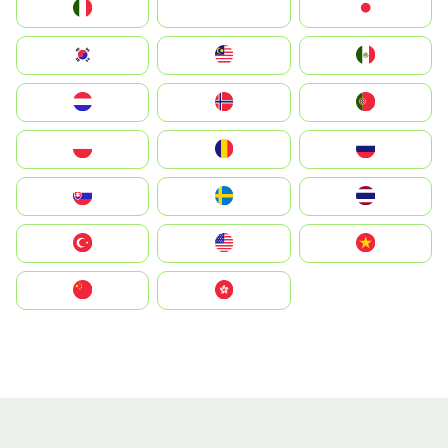
Italia
JA
Japan
South Korea
Malay
Mexico
Nederland
Norge
Portugal
Polska
România
Россия
Slovensko
Ruoŧŧa
ไทย
Türkiye
United States
Vietnam
中国
中國香港特別行政區