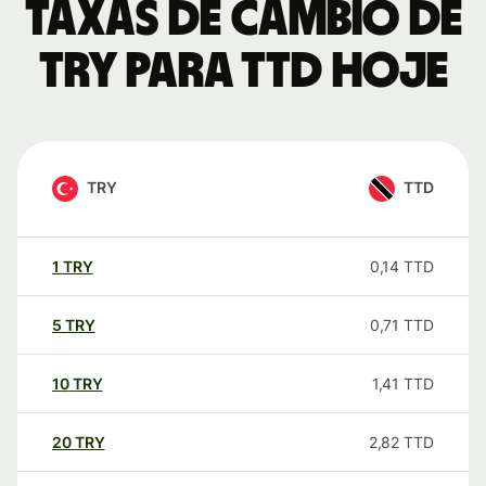
Taxas de câmbio de
TRY para TTD hoje
TRY
TTD
1
TRY
0,14
TTD
5
TRY
0,71
TTD
10
TRY
1,41
TTD
20
TRY
2,82
TTD