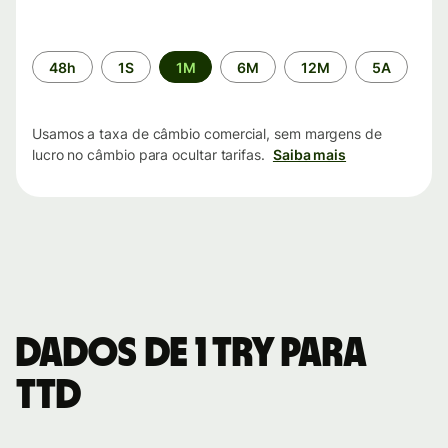
Período
48h
1S
1M
6M
12M
5A
de
tempo
Usamos a taxa de câmbio comercial, sem margens de
lucro no câmbio para ocultar tarifas.
Saiba mais
Dados de 1 TRY para
TTD