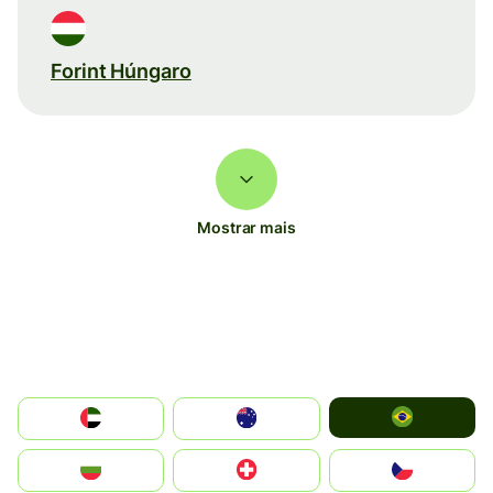
Forint Húngaro
Mostrar mais
Brazil
الإمارات العربية المتحدة
Australia
България
Switzerland
Czechia