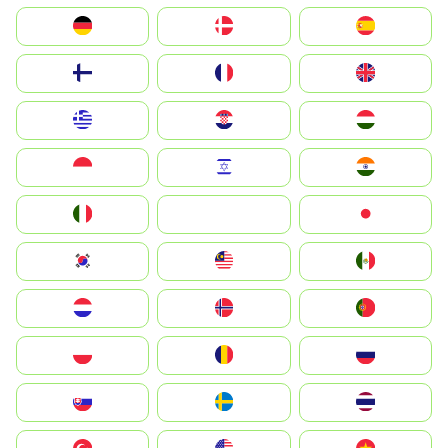
Deutschland
Denmark
España
Suomi
France
United Kingdom
Greece
Hrvatska
Magyarország
Indonesia
Israel
India
Italia
JA
Japan
South Korea
Malay
Mexico
Nederland
Norge
Portugal
Polska
România
Россия
Slovensko
Ruoŧŧa
ไทย