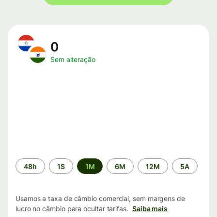
0
Sem alteração
Período
48h
1S
1M
6M
12M
5A
de
tempo
Usamos a taxa de câmbio comercial, sem margens de
lucro no câmbio para ocultar tarifas.
Saiba mais