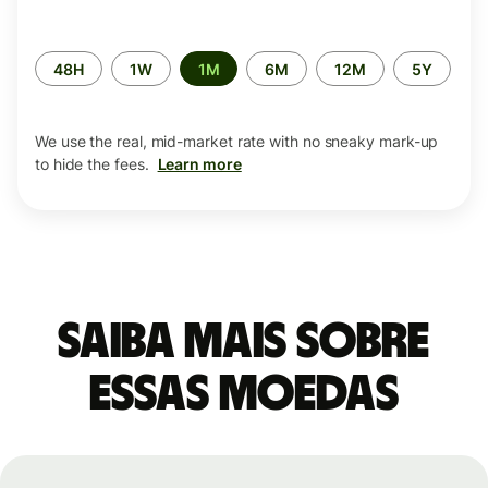
Time
48H
1W
1M
6M
12M
5Y
period
We use the real, mid-market rate with no sneaky mark-up
to hide the fees.
Learn more
Saiba mais sobre
essas moedas