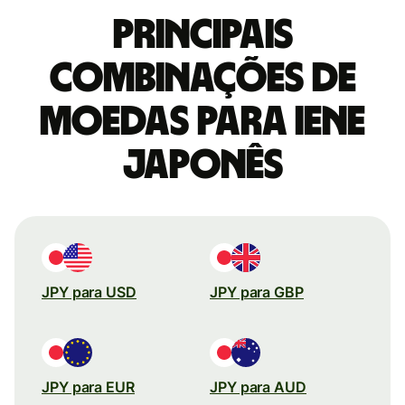
Principais
combinações de
moedas para Iene
japonês
JPY para USD
JPY para GBP
JPY para EUR
JPY para AUD