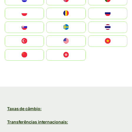
Polska
România
Россия
Slovensko
Ruoŧŧa
ไทย
Türkiye
United States
Vietnam
中国
中國香港特別行政區
Taxas de câmbio:
Transferências internacionais: