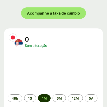
Acompanhe a taxa de câmbio
0
Sem alteração
Período
48h
1S
1M
6M
12M
5A
de
tempo