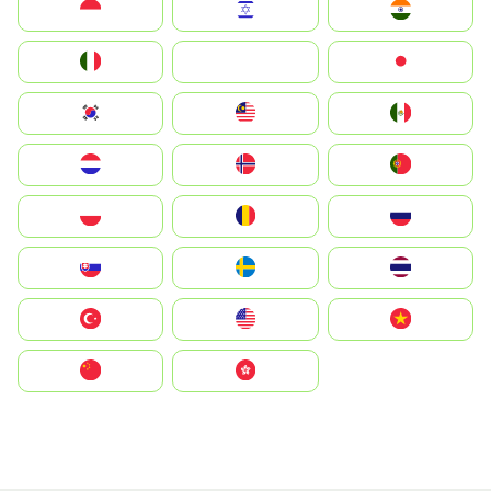
Indonesia
Israel
India
Italia
JA
Japan
South Korea
Malay
Mexico
Nederland
Norge
Portugal
Polska
România
Россия
Slovensko
Ruoŧŧa
ไทย
Türkiye
United States
Vietnam
中国
中國香港特別行政區