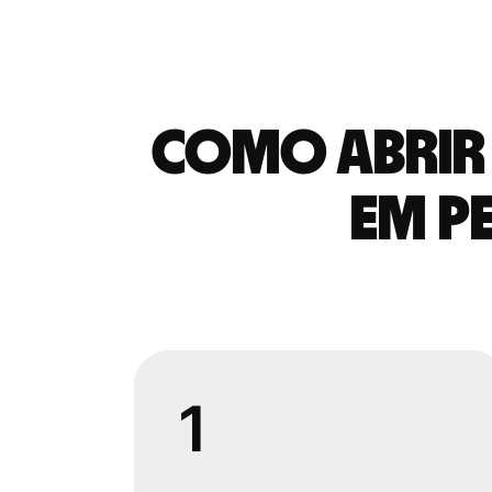
Como abrir 
em P
1