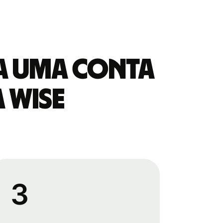
 a uma conta
 Wise
3