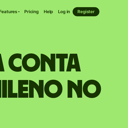
Features
Pricing
Help
Log in
Register
a conta
hileno no