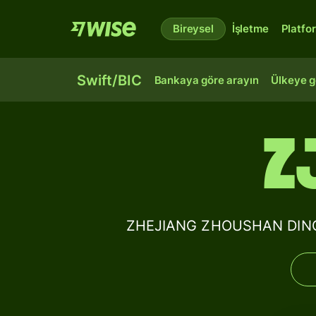
Bireysel
İşletme
Platfo
Swift/BIC
Bankaya göre arayın
Ülkeye g
Z
ZHEJIANG ZHOUSHAN DINGHA