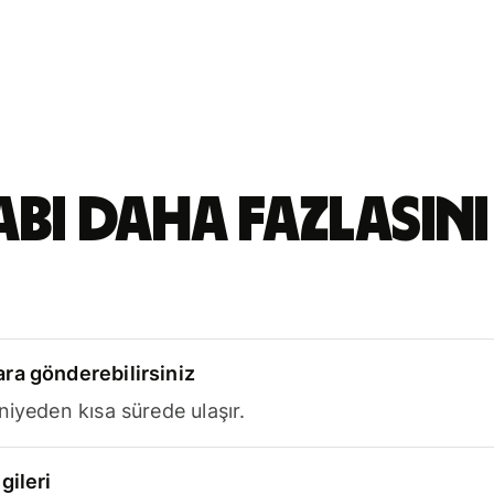
abı daha fazlasını
ra gönderebilirsiniz
niyeden kısa sürede ulaşır.
gileri