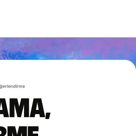
eğerlendirme
lama,