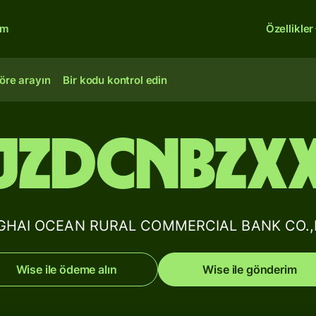
rm
Özellikler
öre arayın
Bir kodu kontrol edin
JZDCNBZX
I OCEAN RURAL COMMERCIAL BANK CO.,LTD B
Wise ile ödeme alın
Wise ile gönderim