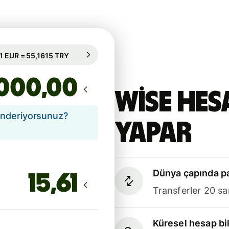
95 sa. için garanti edilir
1 EUR = 55,1615 TRY
95 sa. için garanti edilir
,00
Wise hes
önderiyorsunuz?
yapar
Dünya çapında pa
Transferler 20 sa
Küresel hesap bil