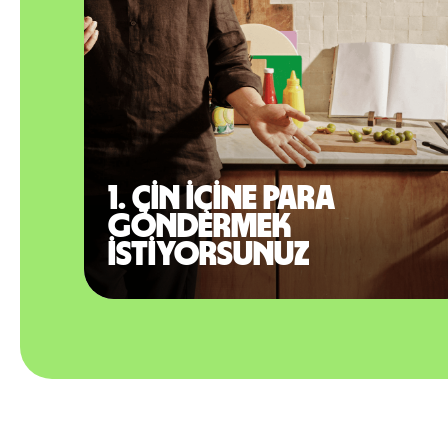
1. Çin içine para
göndermek
istiyorsunuz