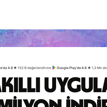
re'da 4.8 ★
152 B değerlendirme
Google Play'de 4.8 ★
1,3 Mn d
akıllı uygu