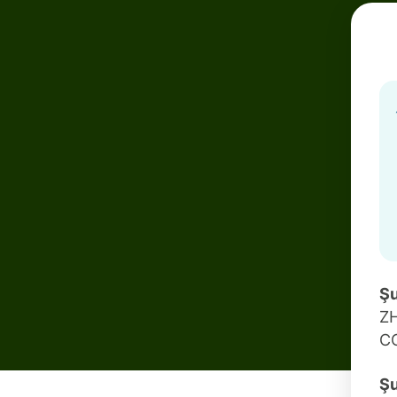
Şu
Z
C
Şu