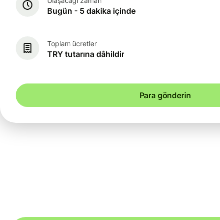
Ulaşacağı zaman
Bugün - 5 dakika içinde
Toplam ücretler
TRY tutarına dâhildir
Para gönderin