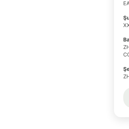
E
Ş
X
Ba
Z
C
Şe
Z