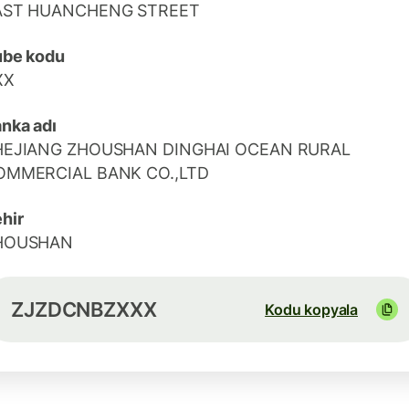
AST HUANCHENG STREET
ube kodu
XX
nka adı
HEJIANG ZHOUSHAN DINGHAI OCEAN RURAL
OMMERCIAL BANK CO.,LTD
hir
HOUSHAN
ZJZDCNBZXXX
Kodu kopyala