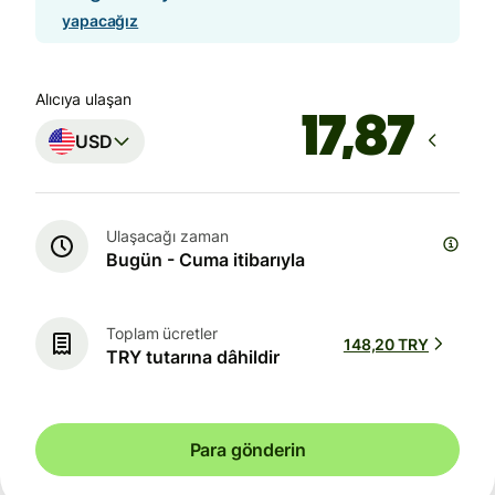
yapacağız
Alıcıya ulaşan
USD
Ulaşacağı zaman
Bugün - Cuma itibarıyla
Toplam ücretler
148,20 TRY
TRY tutarına dâhildir
Para gönderin