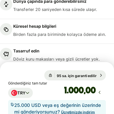
Dünya çapında para gönderebilirsiniz
Transferler 20 saniyeden kısa sürede ulaşır.
Küresel hesap bilgileri
Birden fazla para biriminde kolayca ödeme alın.
Tasarruf edin
Döviz kuru makasları veya gizli ücretler yok.
95 sa. için garanti edilir
1 USD = 4
95 sa. için garanti edilir
Gönderdiğiniz tam tutar
,00
TRY
25.000 USD veya eş değerinin üzerinde
mi gönderiyorsunuz?
Ücretimizde indirim