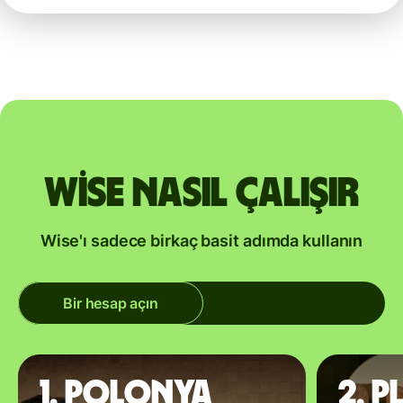
Wise nasıl çalışır
Wise'ı sadece birkaç basit adımda kullanın
Bir hesap açın
1. Polonya
2. P