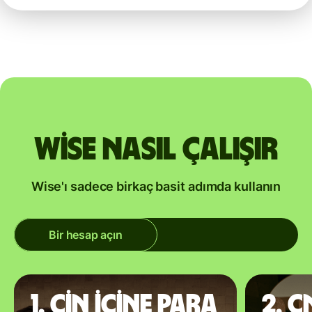
Wise nasıl çalışır
Wise'ı sadece birkaç basit adımda kullanın
Bir hesap açın
1. Çin içine para
2. 