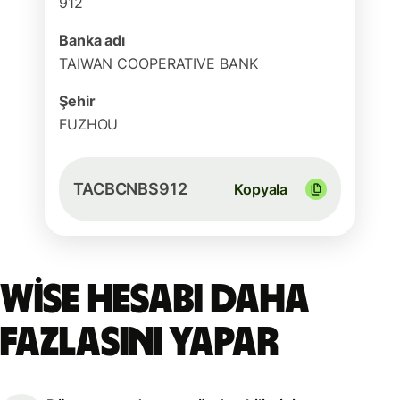
912
Banka adı
TAIWAN COOPERATIVE BANK
Şehir
FUZHOU
TACBCNBS912
Kopyala
Wise hesabı daha
fazlasını yapar