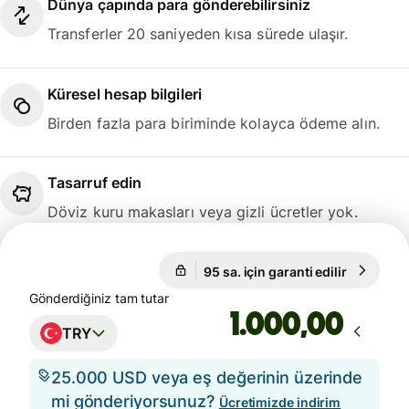
Dünya çapında para gönderebilirsiniz
Transferler 20 saniyeden kısa sürede ulaşır.
Küresel hesap bilgileri
Birden fazla para biriminde kolayca ödeme alın.
Tasarruf edin
Döviz kuru makasları veya gizli ücretler yok.
95 sa. için garanti edilir
1 EUR = 
95 sa. için garanti edilir
Gönderdiğiniz tam tutar
,00
TRY
25.000 USD veya eş değerinin üzerinde
mi gönderiyorsunuz?
Ücretimizde indirim