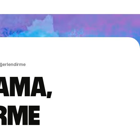
eğerlendirme
lama,
irme