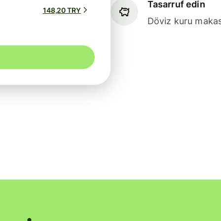
Tasarruf edin
148,20 TRY
Döviz kuru makasl