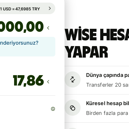
79 sa. için garanti edilir
1 USD = 47,6985 TRY
79 sa. için garanti edilir
,00
Wise hes
önderiyorsunuz?
yapar
Dünya çapında pa
Transferler 20 sa
Küresel hesap bil
Birden fazla para