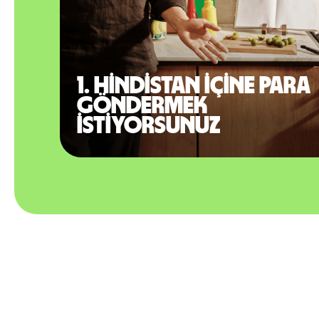
1. Hindistan içine para
göndermek
istiyorsunuz