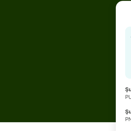
Şu
P
Şu
P