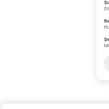
Ş
DI
Ba
P
Şe
M