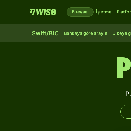
Bireysel
İşletme
Platfo
Swift/BIC
Bankaya göre arayın
Ülkeye g
P
P