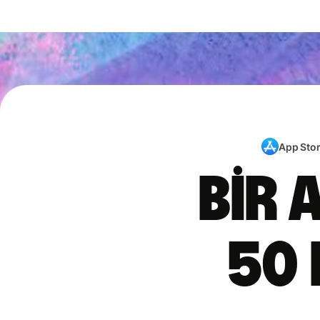
App Sto
Bir 
50 