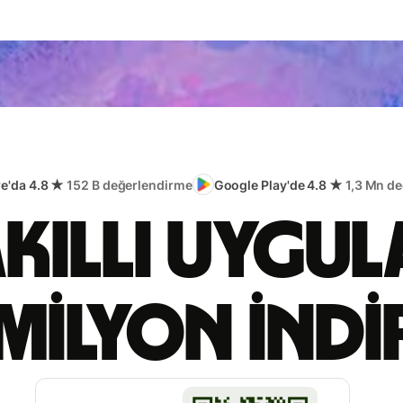
re'da 4.8 ★
152 B değerlendirme
Google Play'de 4.8 ★
1,3 Mn d
akıllı uygu
milyon ind