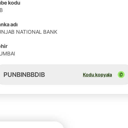
ube kodu
B
nka adı
UNJAB NATIONAL BANK
hir
UMBAI
PUNBINBBDIB
Kodu kopyala