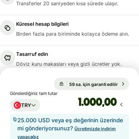
Transferler 20 saniyeden kısa sürede ulaşır.
Küresel hesap bilgileri
Birden fazla para biriminde kolayca ödeme alın.
Tasarruf edin
Döviz kuru makasları veya gizli ücretler yok.
59 sa. için garanti edilir
1 EUR = 5
1 EUR = 55,1323 TRY
Gönderdiğiniz tam tutar
,00
TRY
25.000 USD veya eş değerinin üzerinde
mi gönderiyorsunuz?
Ücretimizde indirim
yapacağız