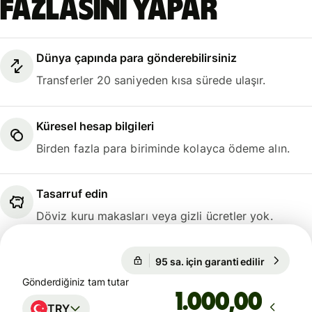
fazlasını yapar
Dünya çapında para gönderebilirsiniz
Transferler 20 saniyeden kısa sürede ulaşır.
Küresel hesap bilgileri
Birden fazla para biriminde kolayca ödeme alın.
Tasarruf edin
Döviz kuru makasları veya gizli ücretler yok.
95 sa. için garanti edilir
1 EUR = 5
95 sa. için garanti edilir
Gönderdiğiniz tam tutar
,00
TRY