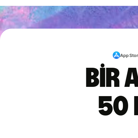
App Sto
Bir 
50 