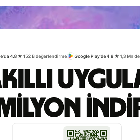
re'da 4.8 ★
152 B değerlendirme
Google Play'de 4.8 ★
1,3 Mn d
akıllı uygu
milyon ind