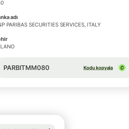
80
nka adı
P PARIBAS SECURITIES SERVICES, ITALY
hir
ILANO
PARBITMM080
Kodu kopyala
95 sa. için garanti edilir
1 EUR = 54,9043 TRY