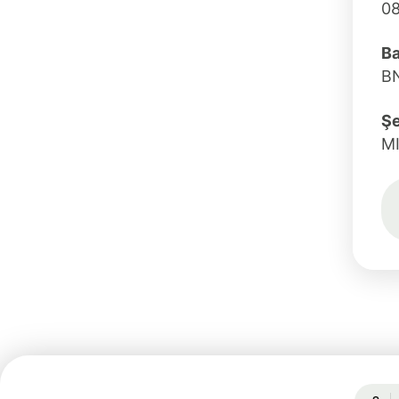
0
Ba
BN
Şe
M