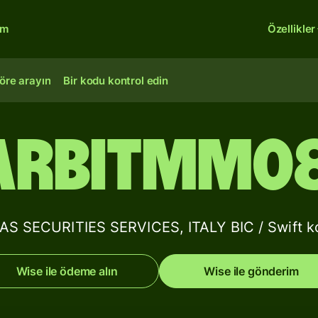
rm
Özellikler
öre arayın
Bir kodu kontrol edin
ARBITMM0
S SECURITIES SERVICES, ITALY BIC / Swift kod
Wise ile ödeme alın
Wise ile gönderim