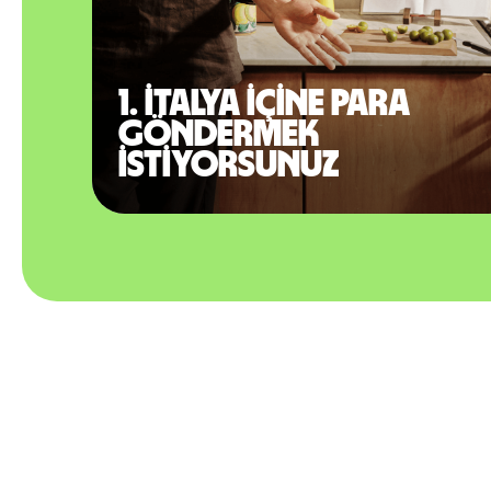
1. İtalya içine para
göndermek
istiyorsunuz