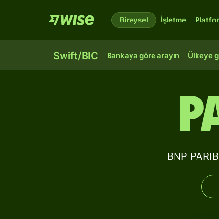
Bireysel
İşletme
Platfo
Swift/BIC
Bankaya göre arayın
Ülkeye g
P
BNP PARIBA