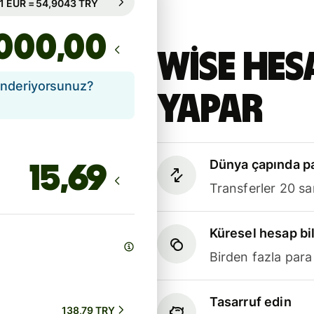
95 sa. için garanti edilir
,00
Wise hes
önderiyorsunuz?
yapar
Dünya çapında pa
Transferler 20 sa
Küresel hesap bil
Birden fazla para
Tasarruf edin
138,79 TRY