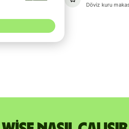
Döviz kuru makasl
Wise nasıl çalışır