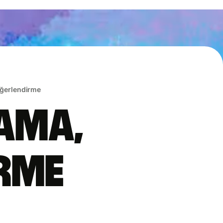
eğerlendirme
lama,
irme