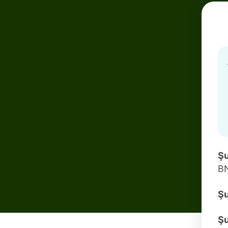
Şu
BN
Şu
Ş