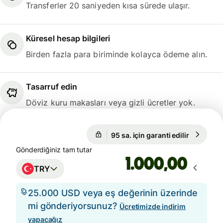
Transferler 20 saniyeden kısa sürede ulaşır.
Küresel hesap bilgileri
Birden fazla para biriminde kolayca ödeme alın.
Tasarruf edin
Döviz kuru makasları veya gizli ücretler yok.
95 sa. için garanti edilir
1 USD = 4
95 sa. için garanti edilir
Gönderdiğiniz tam tutar
,00
TRY
25.000 USD veya eş değerinin üzerinde
mi gönderiyorsunuz?
Ücretimizde indirim
yapacağız