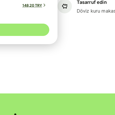
Tasarruf edin
148,20 TRY
Döviz kuru makasl