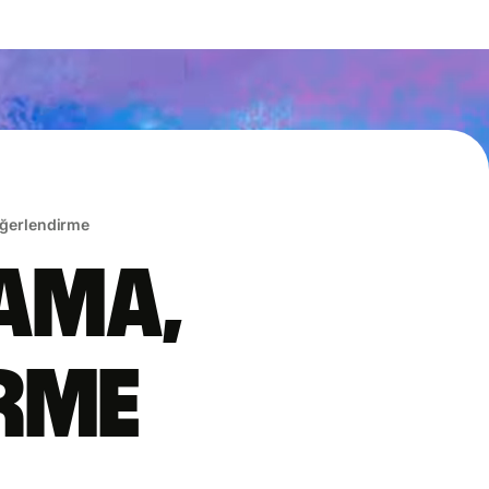
eğerlendirme
lama,
irme