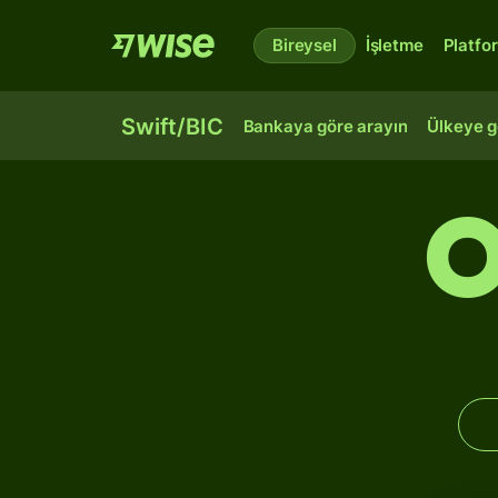
Bireysel
İşletme
Platfo
Swift/BIC
Bankaya göre arayın
Ülkeye g
O