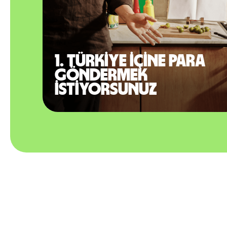
1. Türkiye içine para
göndermek
istiyorsunuz