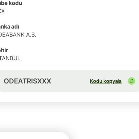
ube kodu
XX
nka adı
DEABANK A.S.
hir
STANBUL
ODEATRISXXX
Kodu kopyala