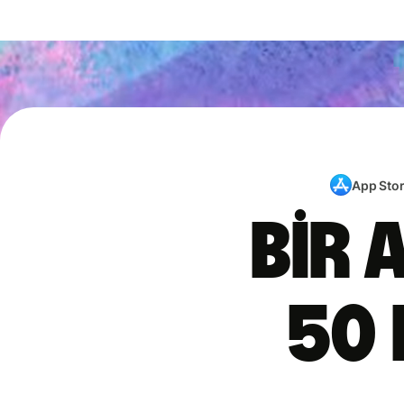
App Sto
Bir 
50 