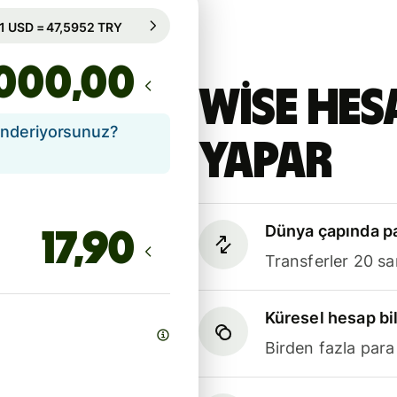
95 sa. için garanti edilir
1 USD = 47,5952 TRY
95 sa. için garanti edilir
,00
Wise hes
önderiyorsunuz?
yapar
Dünya çapında pa
Transferler 20 sa
Küresel hesap bil
Birden fazla para