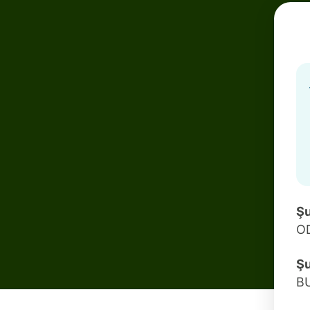
Şu
O
Şu
B