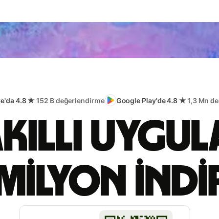
re'da 4.8 ★
152 B değerlendirme
Google Play'de 4.8 ★
1,3 Mn d
akıllı uygu
milyon ind