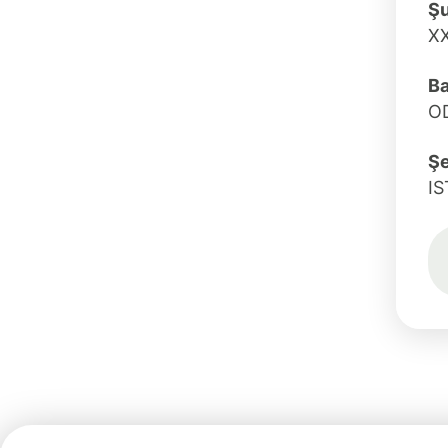
Ş
X
Ba
O
Şe
I