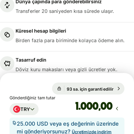
Dünya çapında para gönderebilirsiniz
Transferler 20 saniyeden kısa sürede ulaşır.
Küresel hesap bilgileri
Birden fazla para biriminde kolayca ödeme alın.
Tasarruf edin
Döviz kuru makasları veya gizli ücretler yok.
93 sa. için garanti edilir
1 TRY = 3
93 sa. için garanti edilir
Gönderdiğiniz tam tutar
,00
TRY
25.000 USD veya eş değerinin üzerinde
mi gönderiyorsunuz?
Ücretimizde indirim