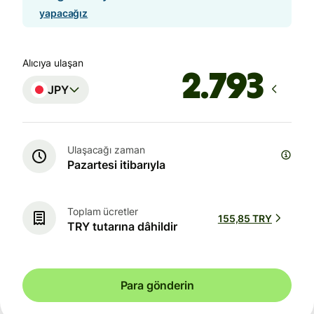
yapacağız
Alıcıya ulaşan
JPY
Ulaşacağı zaman
Pazartesi itibarıyla
Toplam ücretler
155,85 TRY
TRY tutarına dâhildir
Para gönderin