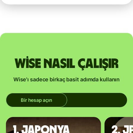
Wise nasıl çalışır
Wise'ı sadece birkaç basit adımda kullanın
Bir hesap açın
1. Japonya
2. J