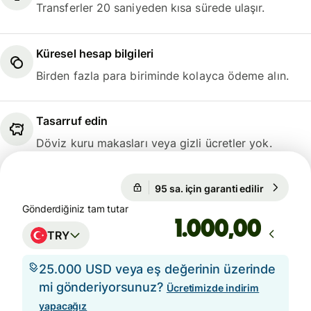
Transferler 20 saniyeden kısa sürede ulaşır.
Küresel hesap bilgileri
Birden fazla para biriminde kolayca ödeme alın.
Tasarruf edin
Döviz kuru makasları veya gizli ücretler yok.
95 sa. için garanti edilir
1 USD = 4
95 sa. için garanti edilir
Gönderdiğiniz tam tutar
,00
TRY
25.000 USD veya eş değerinin üzerinde
mi gönderiyorsunuz?
Ücretimizde indirim
yapacağız