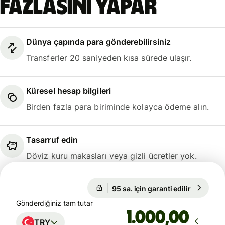
fazlasını yapar
Dünya çapında para gönderebilirsiniz
Transferler 20 saniyeden kısa sürede ulaşır.
Küresel hesap bilgileri
Birden fazla para biriminde kolayca ödeme alın.
Tasarruf edin
Döviz kuru makasları veya gizli ücretler yok.
95 sa. için garanti edilir
1 GBP = 
95 sa. için garanti edilir
Gönderdiğiniz tam tutar
,00
TRY