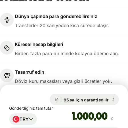
Dünya çapında para gönderebilirsiniz
Transferler 20 saniyeden kısa sürede ulaşır.
Küresel hesap bilgileri
Birden fazla para biriminde kolayca ödeme alın.
Tasarruf edin
Döviz kuru makasları veya gizli ücretler yok.
95 sa. için garanti edilir
1 EUR = 5
95 sa. için garanti edilir
Gönderdiğiniz tam tutar
,00
TRY