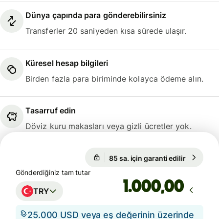
Dünya çapında para gönderebilirsiniz
Transferler 20 saniyeden kısa sürede ulaşır.
Küresel hesap bilgileri
Birden fazla para biriminde kolayca ödeme alın.
Tasarruf edin
Döviz kuru makasları veya gizli ücretler yok.
85 sa. için garanti edilir
1 EUR = 5
85 sa. için garanti edilir
Gönderdiğiniz tam tutar
,00
TRY
25.000 USD veya eş değerinin üzerinde