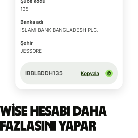
Şube kodu
135
Banka adı
ISLAMI BANK BANGLADESH PLC.
Şehir
JESSORE
IBBLBDDH135
Kopyala
Wise hesabı daha
fazlasını yapar