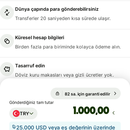
Dünya çapında para gönderebilirsiniz
Transferler 20 saniyeden kısa sürede ulaşır.
Küresel hesap bilgileri
Birden fazla para biriminde kolayca ödeme alın.
Tasarruf edin
Döviz kuru makasları veya gizli ücretler yok.
82 sa. için garanti edilir
1 EUR = 5
82 sa. için garanti edilir
Gönderdiğiniz tam tutar
,00
TRY
25.000 USD veya eş değerinin üzerinde