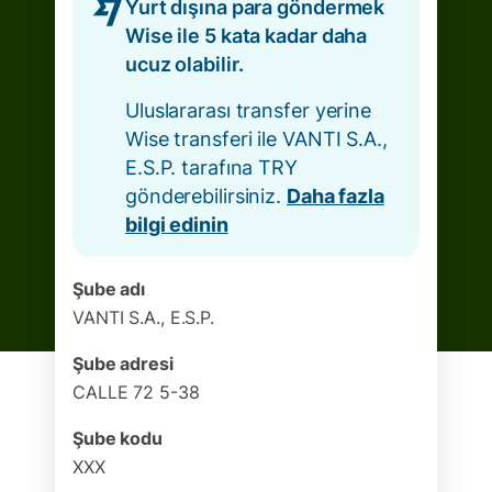
Yurt dışına para göndermek
Wise ile 5 kata kadar daha
ucuz olabilir.
Uluslararası transfer yerine
Wise transferi ile VANTI S.A.,
E.S.P. tarafına TRY
gönderebilirsiniz.
Daha fazla
bilgi edinin
Şube adı
VANTI S.A., E.S.P.
Şube adresi
CALLE 72 5-38
Şube kodu
XXX