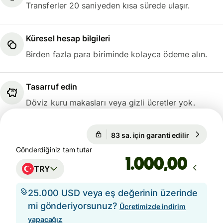
Transferler 20 saniyeden kısa sürede ulaşır.
Küresel hesap bilgileri
Birden fazla para biriminde kolayca ödeme alın.
Tasarruf edin
Döviz kuru makasları veya gizli ücretler yok.
83 sa. için garanti edilir
1 EUR = 5
83 sa. için garanti edilir
Gönderdiğiniz tam tutar
,00
TRY
25.000 USD veya eş değerinin üzerinde
mi gönderiyorsunuz?
Ücretimizde indirim
yapacağız