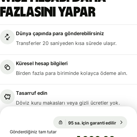
fazlasını yapar
Dünya çapında para gönderebilirsiniz
Transferler 20 saniyeden kısa sürede ulaşır.
Küresel hesap bilgileri
Birden fazla para biriminde kolayca ödeme alın.
Tasarruf edin
Döviz kuru makasları veya gizli ücretler yok.
95 sa. için garanti edilir
1 EUR = 
95 sa. için garanti edilir
Gönderdiğiniz tam tutar