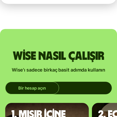
Wise nasıl çalışır
Wise'ı sadece birkaç basit adımda kullanın
Bir hesap açın
1. Mısır içine
2. E