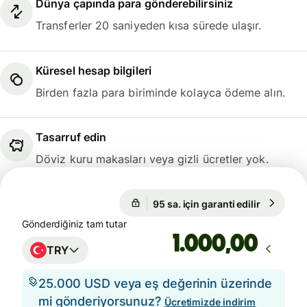
Dünya çapında para gönderebilirsiniz
Transferler 20 saniyeden kısa sürede ulaşır.
Küresel hesap bilgileri
Birden fazla para biriminde kolayca ödeme alın.
Tasarruf edin
Döviz kuru makasları veya gizli ücretler yok.
95 sa. için garanti edilir
1 EUR = 
95 sa. için garanti edilir
Gönderdiğiniz tam tutar
,00
TRY
25.000 USD veya eş değerinin üzerinde
mi gönderiyorsunuz?
Ücretimizde indirim