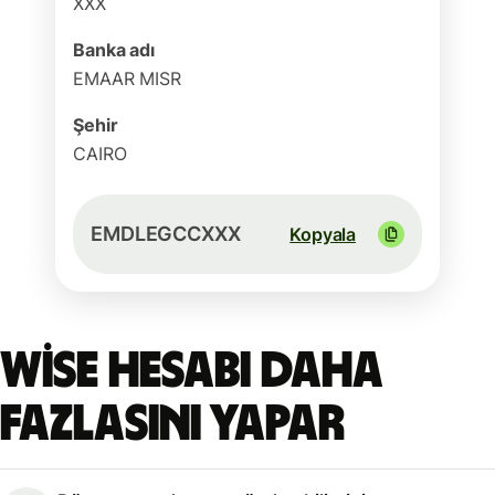
XXX
Banka adı
EMAAR MISR
Şehir
CAIRO
EMDLEGCCXXX
Kopyala
Wise hesabı daha
fazlasını yapar