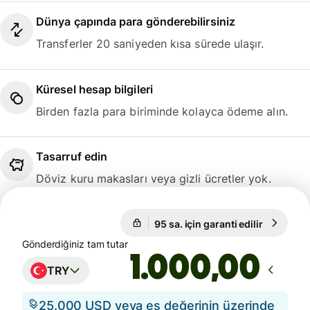
Dünya çapında para gönderebilirsiniz
Transferler 20 saniyeden kısa sürede ulaşır.
Küresel hesap bilgileri
Birden fazla para biriminde kolayca ödeme alın.
Tasarruf edin
Döviz kuru makasları veya gizli ücretler yok.
95 sa. için garanti edilir
1 EUR = 5
95 sa. için garanti edilir
Gönderdiğiniz tam tutar
,00
TRY
25.000 USD veya eş değerinin üzerinde