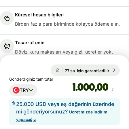
Küresel hesap bilgileri
Birden fazla para biriminde kolayca ödeme alın.
Tasarruf edin
Döviz kuru makasları veya gizli ücretler yok.
77 sa. için garanti edilir
1 GBP = 
77 sa. için garanti edilir
Gönderdiğiniz tam tutar
,00
TRY
25.000 USD veya eş değerinin üzerinde
mi gönderiyorsunuz?
Ücretimizde indirim
yapacağız