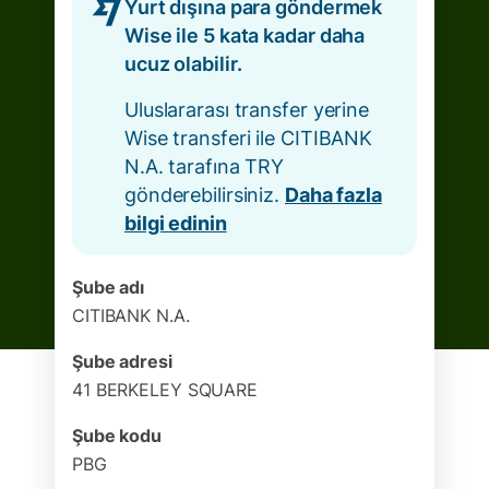
Yurt dışına para göndermek
Wise ile 5 kata kadar daha
ucuz olabilir.
Uluslararası transfer yerine
Wise transferi ile CITIBANK
N.A. tarafına TRY
gönderebilirsiniz.
Daha fazla
bilgi edinin
Şube adı
CITIBANK N.A.
Şube adresi
41 BERKELEY SQUARE
Şube kodu
PBG