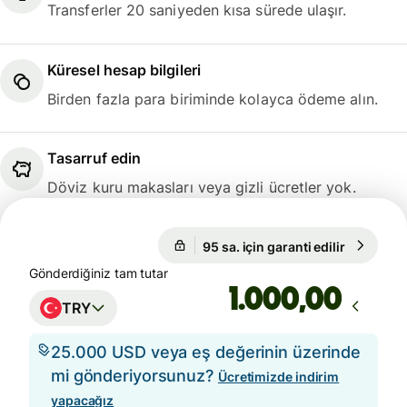
Transferler 20 saniyeden kısa sürede ulaşır.
Küresel hesap bilgileri
Birden fazla para biriminde kolayca ödeme alın.
Tasarruf edin
Döviz kuru makasları veya gizli ücretler yok.
95 sa. için garanti edilir
1 GBP = 
95 sa. için garanti edilir
Gönderdiğiniz tam tutar
,00
TRY
25.000 USD veya eş değerinin üzerinde
mi gönderiyorsunuz?
Ücretimizde indirim
yapacağız