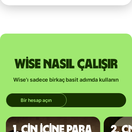
Wise nasıl çalışır
Wise'ı sadece birkaç basit adımda kullanın
Bir hesap açın
1. Çin içine para
2. 