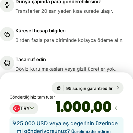
Dünya çapında para gönderebilirsiniz
Transferler 20 saniyeden kısa sürede ulaşır.
Küresel hesap bilgileri
Birden fazla para biriminde kolayca ödeme alın.
Tasarruf edin
Döviz kuru makasları veya gizli ücretler yok.
95 sa. için garanti edilir
1 EUR = 5
95 sa. için garanti edilir
Gönderdiğiniz tam tutar
,00
TRY
25.000 USD veya eş değerinin üzerinde
mi gönderiyorsunuz?
Ücretimizde indirim