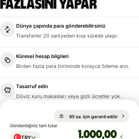
fazlasını yapar
Dünya çapında para gönderebilirsiniz
Transferler 20 saniyeden kısa sürede ulaşır.
Küresel hesap bilgileri
Birden fazla para biriminde kolayca ödeme alın.
Tasarruf edin
Döviz kuru makasları veya gizli ücretler yok.
95 sa. için garanti edilir
1 EUR = 5
95 sa. için garanti edilir
Gönderdiğiniz tam tutar
,00
TRY