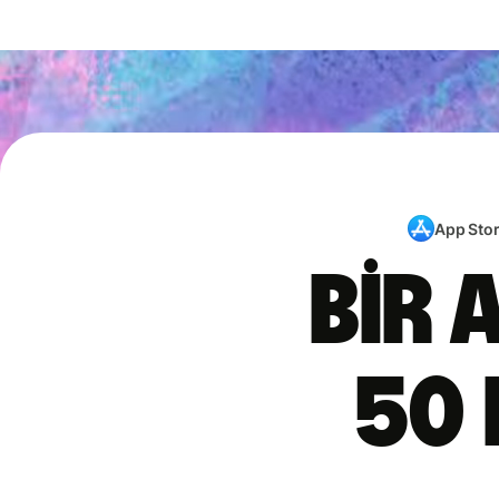
App Sto
Bir 
50 