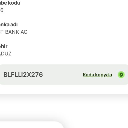
ube kodu
76
nka adı
GT BANK AG
hir
ADUZ
BLFLLI2X276
Kodu kopyala