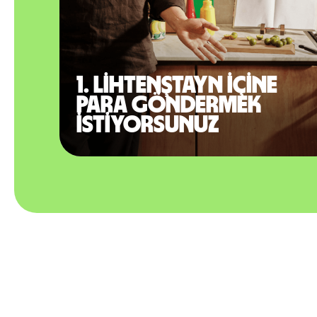
1. Lihtenştayn içine
para göndermek
istiyorsunuz