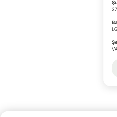
Ş
2
Ba
L
Şe
V