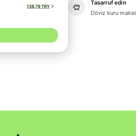
Tasarruf edin
138,79 TRY
Döviz kuru makasl