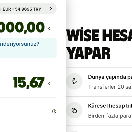
95 sa. için garanti edilir
1 EUR = 54,9695 TRY
95 sa. için garanti edilir
,00
Wise hes
önderiyorsunuz?
yapar
Dünya çapında pa
Transferler 20 sa
Küresel hesap bil
Birden fazla para