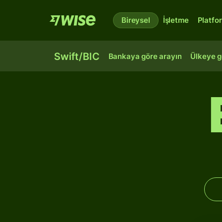
Bireysel
İşletme
Platfo
Swift/BIC
Bankaya göre arayın
Ülkeye g