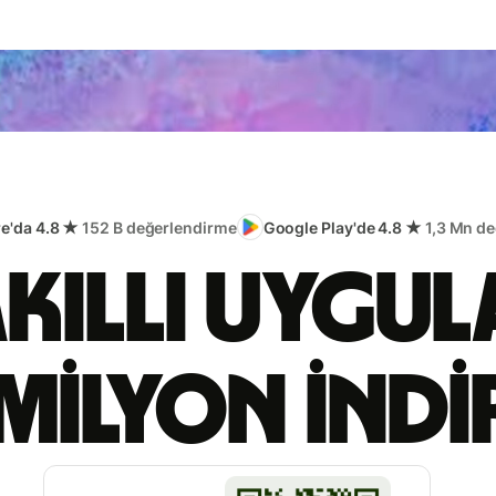
re'da 4.8 ★
152 B değerlendirme
Google Play'de 4.8 ★
1,3 Mn d
akıllı uygu
milyon ind