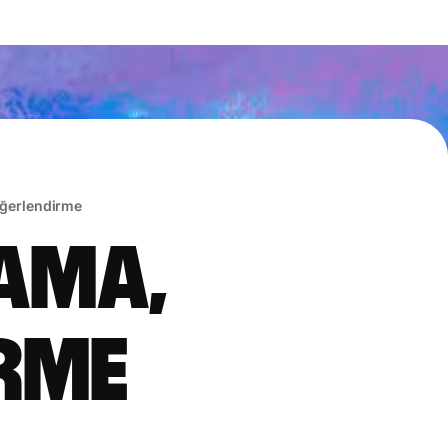
eğerlendirme
lama,
irme