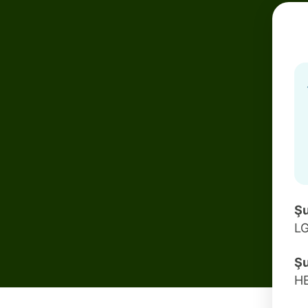
Şu
L
Şu
H