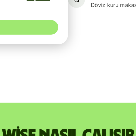
Döviz kuru makasl
Wise nasıl çalışır