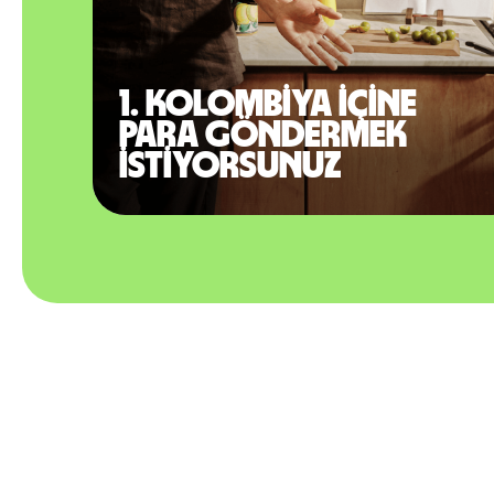
1. Kolombiya içine
para göndermek
istiyorsunuz