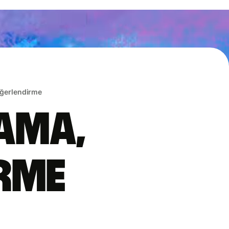
eğerlendirme
lama,
irme