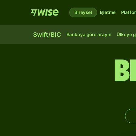
Bireysel
İşletme
Platfo
Swift/BIC
Bankaya göre arayın
Ülkeye g
B