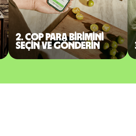
2. COP para birimini
seçin ve gönderin