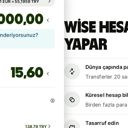
95 sa. için garanti edilir
,00
Wise hes
önderiyorsunuz?
yapar
Dünya çapında pa
Transferler 20 sa
Küresel hesap bil
Birden fazla para
Tasarruf edin
138,79 TRY