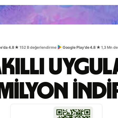
re'da 4.8 ★
152 B değerlendirme
Google Play'de 4.8 ★
1,3 Mn d
akıllı uygu
milyon ind