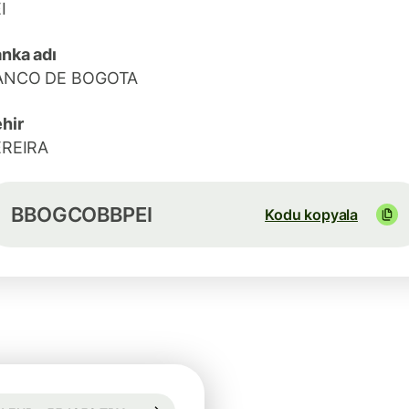
I
nka adı
ANCO DE BOGOTA
hir
EREIRA
BBOGCOBBPEI
Kodu kopyala
95 sa. için garanti edilir
1 EUR = 55,1959 TRY