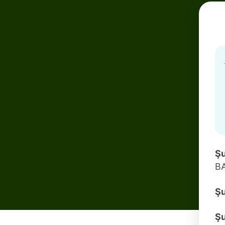
Şu
B
Şu
Ş