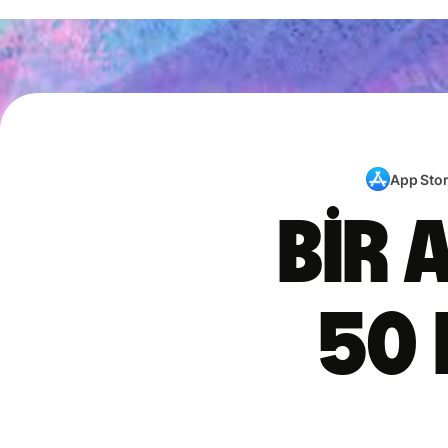
App Sto
Bir 
50 