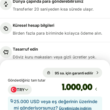
Dünya çapında para gönderebilirsiniz
Transferler 20 saniyeden kısa sürede ulaşır.
Küresel hesap bilgileri
Birden fazla para biriminde kolayca ödeme alın.
Tasarruf edin
Döviz kuru makasları veya gizli ücretler yok.
95 sa. için garanti edilir
1 EUR = 
95 sa. için garanti edilir
Gönderdiğiniz tam tutar
,00
TRY
25.000 USD veya eş değerinin üzerinde
mi gönderiyorsunuz?
Ücretimizde indirim