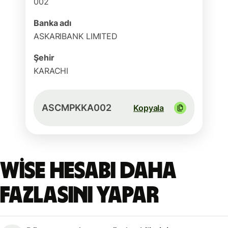
002
Banka adı
ASKARIBANK LIMITED
Şehir
KARACHI
ASCMPKKA002
Kopyala
Wise hesabı daha
fazlasını yapar