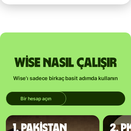
Wise nasıl çalışır
Wise'ı sadece birkaç basit adımda kullanın
Bir hesap açın
1. Pakistan
2. P