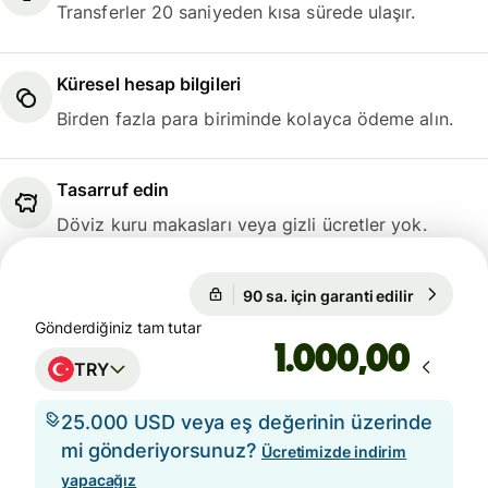
Transferler 20 saniyeden kısa sürede ulaşır.
Küresel hesap bilgileri
Birden fazla para biriminde kolayca ödeme alın.
Tasarruf edin
Döviz kuru makasları veya gizli ücretler yok.
90 sa. için garanti edilir
1 USD = 4
90 sa. için garanti edilir
Gönderdiğiniz tam tutar
,00
TRY
25.000 USD veya eş değerinin üzerinde
mi gönderiyorsunuz?
Ücretimizde indirim
yapacağız