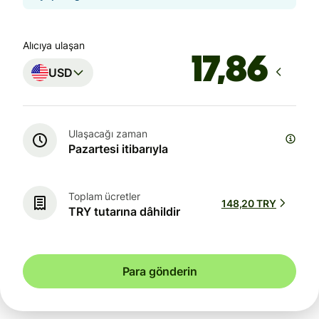
Alıcıya ulaşan
USD
Ulaşacağı zaman
Pazartesi itibarıyla
Toplam ücretler
148,20 TRY
TRY tutarına dâhildir
Para gönderin