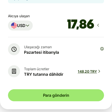
Alıcıya ulaşan
USD
Ulaşacağı zaman
Pazartesi itibarıyla
Toplam ücretler
148,20 TRY
TRY tutarına dâhildir
Para gönderin