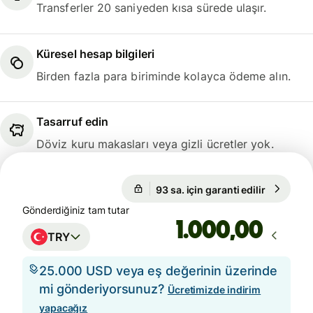
Transferler 20 saniyeden kısa sürede ulaşır.
Küresel hesap bilgileri
Birden fazla para biriminde kolayca ödeme alın.
Tasarruf edin
Döviz kuru makasları veya gizli ücretler yok.
93 sa. için garanti edilir
1 USD = 4
93 sa. için garanti edilir
Gönderdiğiniz tam tutar
,00
TRY
25.000 USD veya eş değerinin üzerinde
mi gönderiyorsunuz?
Ücretimizde indirim
yapacağız