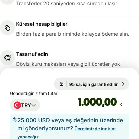
Transferler 20 saniyeden kısa sürede ulaşır.
Küresel hesap bilgileri
Birden fazla para biriminde kolayca ödeme alın.
Tasarruf edin
Döviz kuru makasları veya gizli ücretler yok.
95 sa. için garanti edilir
1 EUR = 
95 sa. için garanti edilir
Gönderdiğiniz tam tutar
,00
TRY
25.000 USD veya eş değerinin üzerinde
mi gönderiyorsunuz?
Ücretimizde indirim
yapacağız