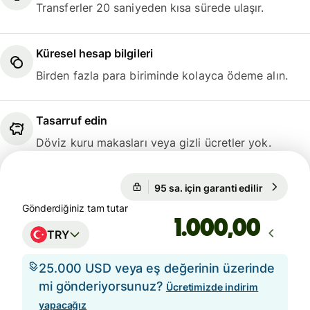
Transferler 20 saniyeden kısa sürede ulaşır.
Küresel hesap bilgileri
Birden fazla para biriminde kolayca ödeme alın.
Tasarruf edin
Döviz kuru makasları veya gizli ücretler yok.
95 sa. için garanti edilir
1 GBP = 
95 sa. için garanti edilir
Gönderdiğiniz tam tutar
,00
TRY
25.000 USD veya eş değerinin üzerinde
mi gönderiyorsunuz?
Ücretimizde indirim
yapacağız