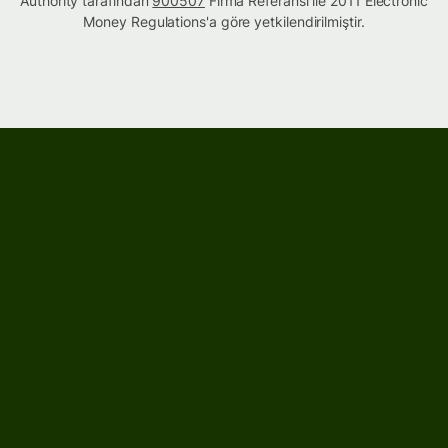
Authority tarafından
900507
Firma Referansı ile 2011 Electronic
Money Regulations'a göre yetkilendirilmiştir.