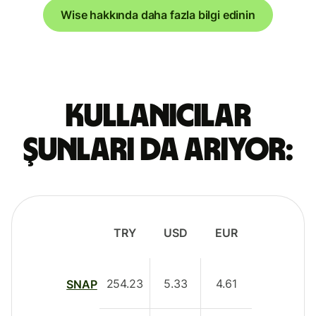
Wise hakkında daha fazla bilgi edinin
Kullanıcılar
şunları da arıyor:
TRY
USD
EUR
254.23
5.33
4.61
SNAP