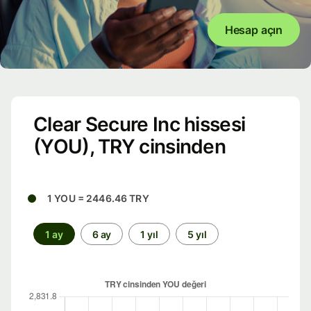
Hesap açın
Clear Secure Inc hissesi
(YOU), TRY cinsinden
1 YOU = 2446.46 TRY
1 ay
6 ay
1 yıl
5 yıl