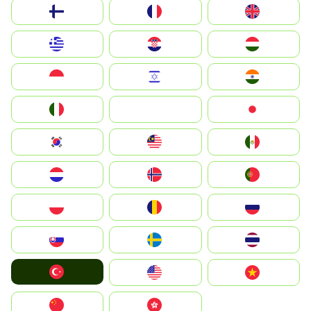
Suomi
France
United Kingdom
Greece
Hrvatska
Magyarország
Indonesia
Israel
India
Italia
JA
Japan
South Korea
Malay
Mexico
Nederland
Norway
Portugal
Polska
România
Россия
Slovensko
Ruoŧŧa
ไทย
Türkiye
United States
Vietnam
中国
中國香港特別行政區