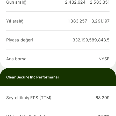
Gün aralığı
2,432.624
-
2,583.351
Yıl aralığı
1,383.257
-
3,291.197
Piyasa değeri
332,199,589,843.5
Ana borsa
NYSE
Clear Secure Inc Performansı
Seyreltilmiş EPS (TTM)
68.209