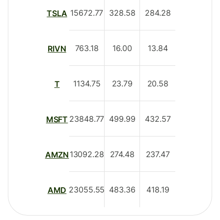
15672.77
328.58
284.28
TSLA
763.18
16.00
13.84
RIVN
1134.75
23.79
20.58
T
23848.77
499.99
432.57
MSFT
13092.28
274.48
237.47
AMZN
23055.55
483.36
418.19
AMD