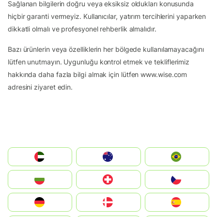
Sağlanan bilgilerin doğru veya eksiksiz oldukları konusunda
hiçbir garanti vermeyiz. Kullanıcılar, yatırım tercihlerini yaparken
dikkatli olmalı ve profesyonel rehberlik almalıdır.
Bazı ürünlerin veya özelliklerin her bölgede kullanılamayacağını
lütfen unutmayın. Uygunluğu kontrol etmek ve tekliflerimiz
hakkında daha fazla bilgi almak için lütfen www.wise.com
adresini ziyaret edin.
الإمارات العربية المتحدة
Australia
Brazil
България
Switzerland
Czechia
Deutschland
Denmark
España