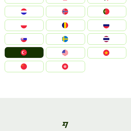
Nederland
Norway
Portugal
Polska
România
Россия
Slovensko
Ruoŧŧa
ไทย
Türkiye
United States
Vietnam
中国
中國香港特別行政區