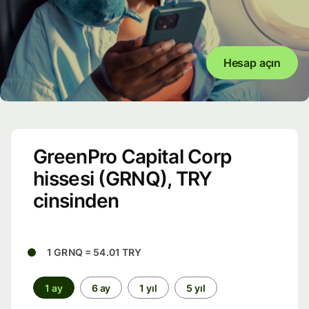
Hesap açın
GreenPro Capital Corp
hissesi (GRNQ), TRY
cinsinden
1 GRNQ = 54.01 TRY
1 ay
6 ay
1 yıl
5 yıl