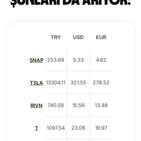
şunları da arıyor:
TRY
USD
EUR
253.68
5.33
4.62
SNAP
15304.11
321.55
278.52
TSLA
740.58
15.56
13.48
RIVN
1097.54
23.06
19.97
T