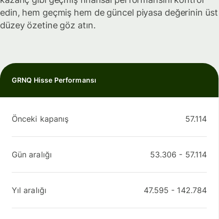
edin, hem geçmiş hem de güncel piyasa değerinin üst
düzey özetine göz atın.
GRNQ Hisse Performansı
Önceki kapanış
57.114
Gün aralığı
53.306
-
57.114
Yıl aralığı
47.595
-
142.784