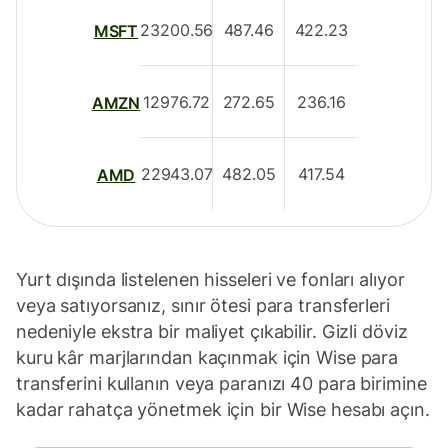
23200.56
487.46
422.23
MSFT
12976.72
272.65
236.16
AMZN
22943.07
482.05
417.54
AMD
Yurt dışında listelenen hisseleri ve fonları alıyor
veya satıyorsanız, sınır ötesi para transferleri
nedeniyle ekstra bir maliyet çıkabilir. Gizli döviz
kuru kâr marjlarından kaçınmak için Wise para
transferini kullanın veya paranızı 40 para birimine
kadar rahatça yönetmek için bir Wise hesabı açın.