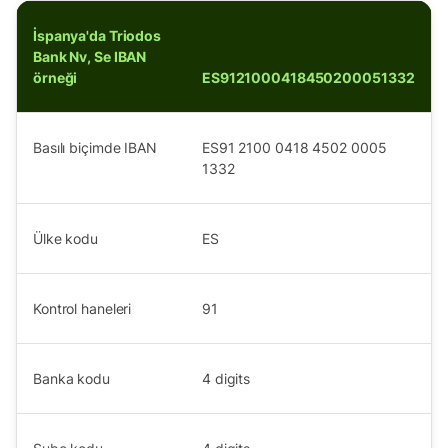
İspanya'da Triodos
Bank Nv, Se IBAN
örneği
ES9121000418450200051332
Basılı biçimde IBAN
ES91 2100 0418 4502 0005
1332
Ülke kodu
ES
Kontrol haneleri
91
Banka kodu
4
digits