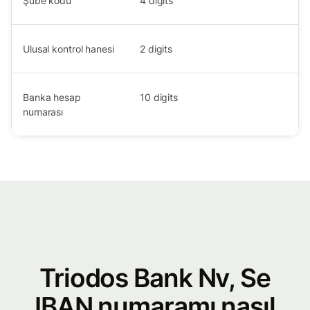
Şube kodu
4
digits
Ulusal kontrol hanesi
2
digits
Banka hesap
10
digits
numarası
Triodos Bank Nv, Se
IBAN numaramı nasıl