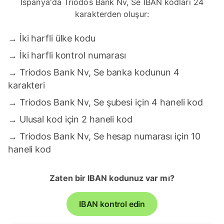
İspanya'da Triodos Bank Nv, Se IBAN kodları 24
karakterden oluşur:
→
İki harfli ülke kodu
→
İki harfli kontrol numarası
→
Triodos Bank Nv, Se banka kodunun 4
karakteri
→
Triodos Bank Nv, Se şubesi için 4 haneli kod
→
Ulusal kod için 2 haneli kod
→
Triodos Bank Nv, Se hesap numarası için 10
haneli kod
Zaten bir IBAN kodunuz var mı?
IBAN kontrol edin