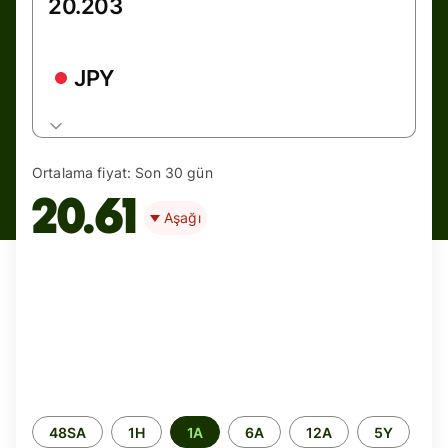
JPY
Ortalama fiyat:
Son 30 gün
20.61
Aşağı
Zaman
48SA
1H
1A
6A
12A
5Y
aralığı