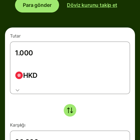
Para gönder
Döviz kurunu takip et
Tutar
HKD
Karşılığı