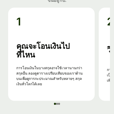
ขึ้นอยู่กับ:
1
2
คุณจะโอนเงินไป
วิ
ที่ไหน
การโอนเงินในบางสกุลอาจใช้เวลานานกว่า
การใช้บัตรเดบิตหรือเครดิตเพื่อโอนเงินมักจะ
สกุลอื่น ลองดูตารางเปรียบเทียบของเราด้าน
เป็นว
บนเพื่อดูการกะประมาณสำหรับหลายๆ สกุล
เพิ่ม
เงินทั่วโลกได้เลย