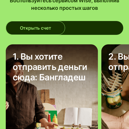
Воспользуйтесь сервисом Wise, выполнив
несколько простых шагов
Открыть счет
1. Вы хотите
2. В
отправить деньги
отпр
сюда: Бангладеш