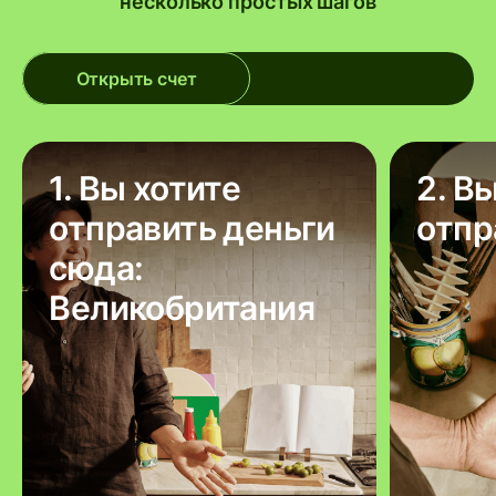
несколько простых шагов
Открыть счет
1. Вы хотите
2. В
отправить деньги
отпр
сюда:
Великобритания