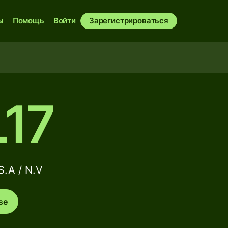
ы
Помощь
Войти
Зарегистрироваться
17
.A / N.V
se