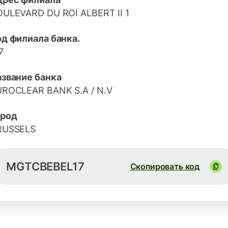
ULEVARD DU ROI ALBERT II 1
д филиала банка.
7
азвание банка
UROCLEAR BANK S.A / N.V
ород
RUSSELS
MGTCBEBEL17
Скопировать код