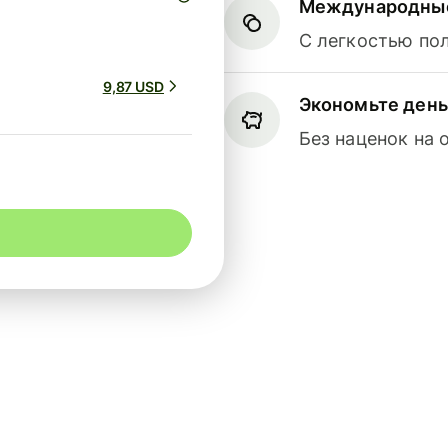
Международные
С легкостью по
9,87 USD
Экономьте день
Без наценок на