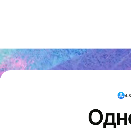
4.8
Одн