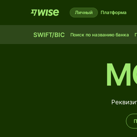
Личный
Платформа
SWIFT/BIC
Поиск по названию банка
П
M
Реквизи
П