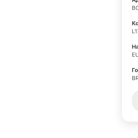
BO
Ко
L1
Н
E
Г
B