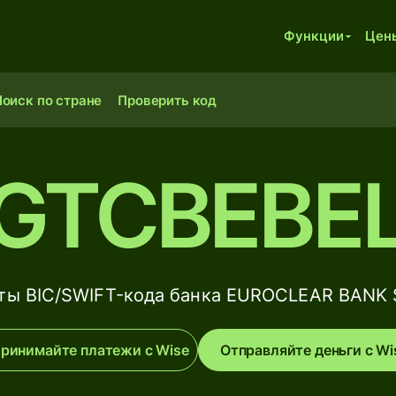
Функции
Цен
оиск по стране
Проверить код
GTCBEBEL
ты BIC/SWIFT-кода банка EUROCLEAR BANK S
ринимайте платежи с Wise
Отправляйте деньги с Wi