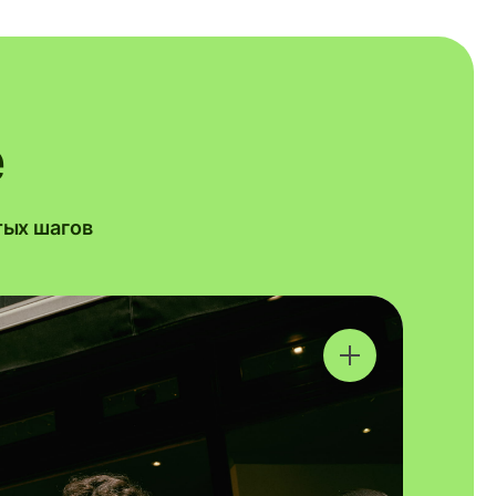
e
тых шагов