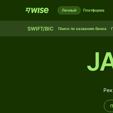
Личный
Платформа
SWIFT/BIC
Поиск по названию банка
П
J
Рек
П