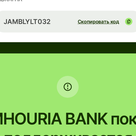
JAMBLYLT032
Скопировать код
HOURIA BANK пок