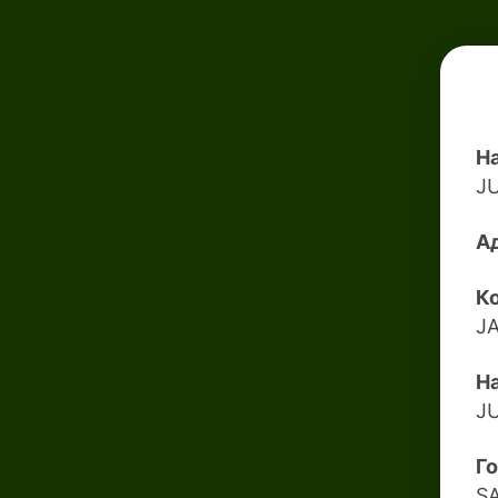
Н
J
А
Ко
J
Н
J
Г
S