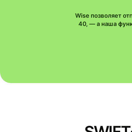
Wise позволяет от
40, — а наша фу
SWIFT