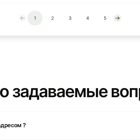
1
2
3
4
5
о задаваемые во
адресом ?