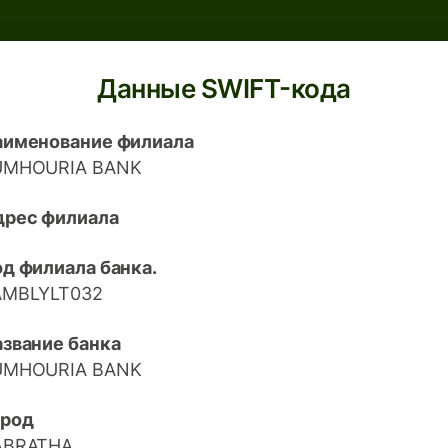
Данные SWIFT-кода
аименование филиала
UMHOURIA BANK
дрес филиала
д филиала банка.
AMBLYLT032
азвание банка
UMHOURIA BANK
ород
ABRATHA