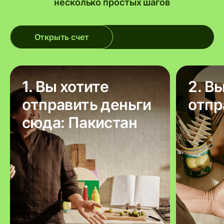
несколько простых шагов
Открыть счет
1. Вы хотите
2. В
отправить деньги
отпр
сюда: Пакистан