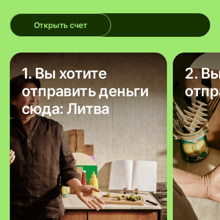
Открыть счет
1. Вы хотите
2. В
отправить деньги
отпр
сюда: Литва