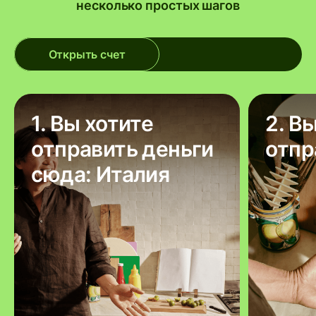
несколько простых шагов
Открыть счет
1. Вы хотите
2. В
отправить деньги
отпр
сюда: Италия