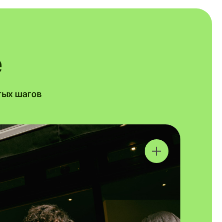
e
тых шагов