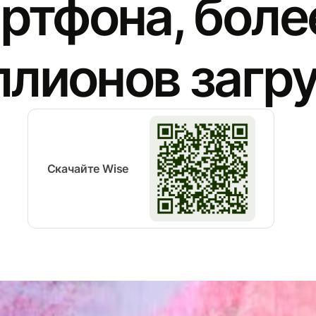
ртфона, боле
лионов загр
Скачайте Wise