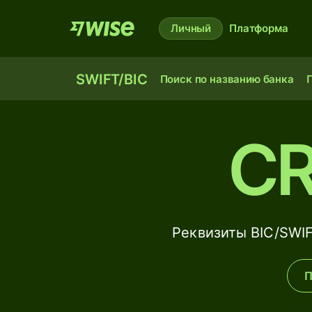
Личный
Платформа
SWIFT/BIC
Поиск по названию банка
П
C
Реквизиты BIC/SWI
П