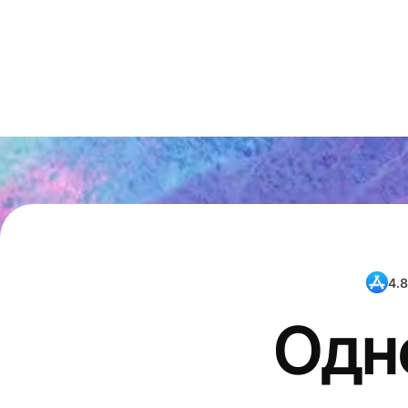
4.8
Одн