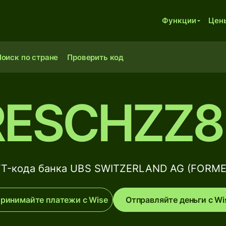
Функции
Цен
оиск по стране
Проверить код
RESCHZZ8
FT-кода банка UBS SWITZERLAND AG (FORME
ринимайте платежи с Wise
Отправляйте деньги с Wi