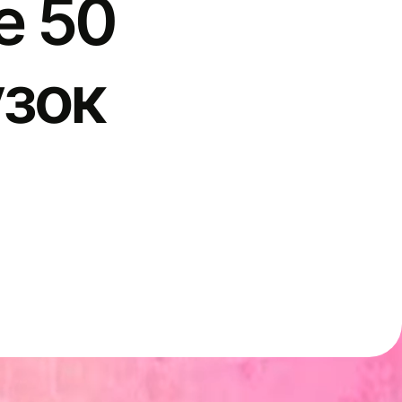
е 50
узок