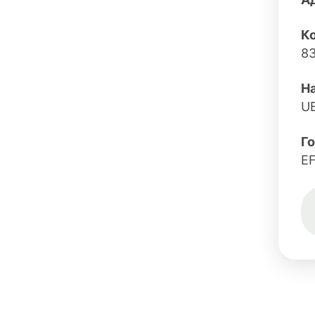
Ко
8
Н
U
Г
E