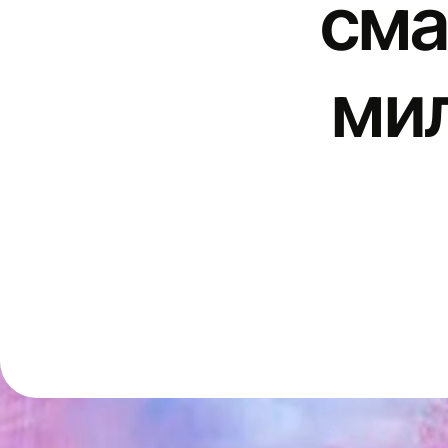
сма
мил