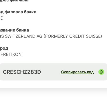
д филиала банка.
3D
азвание банка
BS SWITZERLAND AG (FORMERLY CREDIT SUISSE)
ород
FFRETIKON
CRESCHZZ83D
Скопировать код