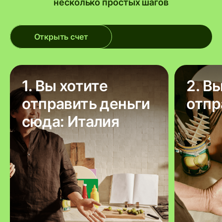
несколько простых шагов
Открыть счет
1. Вы хотите
2. В
отправить деньги
отпр
сюда: Италия